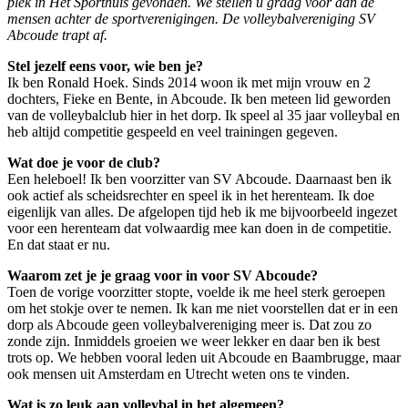
plek in Het Sporthuis gevonden. We stellen u graag voor aan de
mensen achter de sportverenigingen. De volleybalvereniging SV
Abcoude trapt af.
Stel jezelf eens voor, wie ben je?
Ik ben Ronald Hoek. Sinds 2014 woon ik met mijn vrouw en 2
dochters, Fieke en Bente, in Abcoude. Ik ben meteen lid geworden
van de volleybalclub hier in het dorp. Ik speel al 35 jaar volleybal en
heb altijd competitie gespeeld en veel trainingen gegeven.
Wat doe je voor de club?
Een heleboel! Ik ben voorzitter van SV Abcoude. Daarnaast ben ik
ook actief als scheidsrechter en speel ik in het herenteam. Ik doe
eigenlijk van alles. De afgelopen tijd heb ik me bijvoorbeeld ingezet
voor een herenteam dat volwaardig mee kan doen in de competitie.
En dat staat er nu.
Waarom zet je je graag voor in voor SV Abcoude?
Toen de vorige voorzitter stopte, voelde ik me heel sterk geroepen
om het stokje over te nemen. Ik kan me niet voorstellen dat er in een
dorp als Abcoude geen volleybalvereniging meer is. Dat zou zo
zonde zijn. Inmiddels groeien we weer lekker en daar ben ik best
trots op. We hebben vooral leden uit Abcoude en Baambrugge, maar
ook mensen uit Amsterdam en Utrecht weten ons te vinden.
Wat is zo leuk aan volleybal in het algemeen?