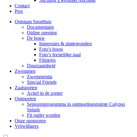
Stichting Zwembad Abcoude
Contact
Pers
Ontstaan Sporthuis
Documentaire
Online opening
De bouw
Impressies & plattegronden
Foto’s bouw
Foto’s feestelijke paal
Filmpjes
Duurzaamheid
Zwemmen
Zwemmentia
Special Friends
Zaalsporten
Actief in de zomer
Ontmoeten
Seniorenprogramma in ontmoetingsruimte Calypso
Splash
Fit ouder worden
Onze sponsoren
Vrijwilligers