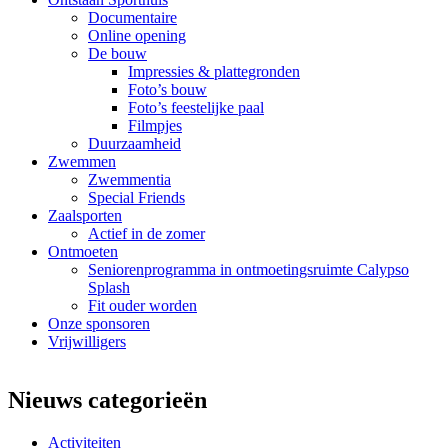
Documentaire
Online opening
De bouw
Impressies & plattegronden
Foto’s bouw
Foto’s feestelijke paal
Filmpjes
Duurzaamheid
Zwemmen
Zwemmentia
Special Friends
Zaalsporten
Actief in de zomer
Ontmoeten
Seniorenprogramma in ontmoetingsruimte Calypso
Splash
Fit ouder worden
Onze sponsoren
Vrijwilligers
Nieuws categorieën
Activiteiten