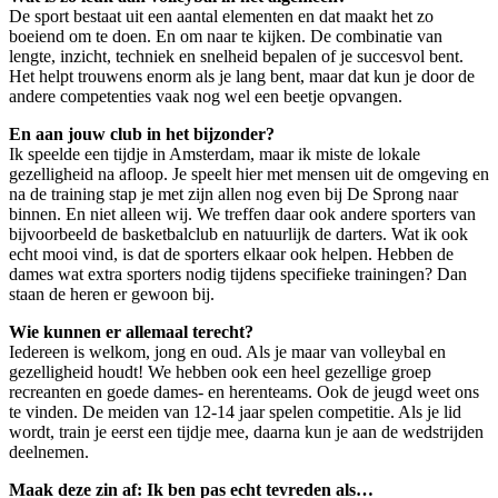
De sport bestaat uit een aantal elementen en dat maakt het zo
boeiend om te doen. En om naar te kijken. De combinatie van
lengte, inzicht, techniek en snelheid bepalen of je succesvol bent.
Het helpt trouwens enorm als je lang bent, maar dat kun je door de
andere competenties vaak nog wel een beetje opvangen.
En aan jouw club in het bijzonder?
Ik speelde een tijdje in Amsterdam, maar ik miste de lokale
gezelligheid na afloop. Je speelt hier met mensen uit de omgeving en
na de training stap je met zijn allen nog even bij De Sprong naar
binnen. En niet alleen wij. We treffen daar ook andere sporters van
bijvoorbeeld de basketbalclub en natuurlijk de darters. Wat ik ook
echt mooi vind, is dat de sporters elkaar ook helpen. Hebben de
dames wat extra sporters nodig tijdens specifieke trainingen? Dan
staan de heren er gewoon bij.
Wie kunnen er allemaal terecht?
Iedereen is welkom, jong en oud. Als je maar van volleybal en
gezelligheid houdt! We hebben ook een heel gezellige groep
recreanten en goede dames- en herenteams. Ook de jeugd weet ons
te vinden. De meiden van 12-14 jaar spelen competitie. Als je lid
wordt, train je eerst een tijdje mee, daarna kun je aan de wedstrijden
deelnemen.
Maak deze zin af: Ik ben pas echt tevreden als…